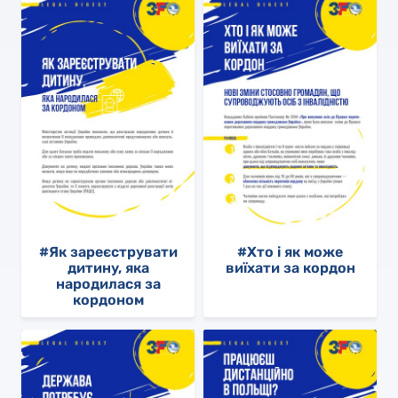
#Як зареєструвати
#Хто і як може
дитину, яка
виїхати за кордон
народилася за
кордоном