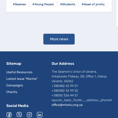
Відкриті го
n
#Young People
#Students
#Head of prmtu
#Seamen
More news
Sitemap
Our Address
The Seamen's Union of Ukraine,
Useful Resources
Arkadiyske Plateau, 5B, Office 1, Odesa,
Latest Issue "Marine"
Ukraine, 65062
Campaigns
+380482 42 99 01
+380482 42 99 02
Charity
+38050 336 44 57
layouts_base_footer__address_phone4
office@mtwtu.org.ua
Social Media