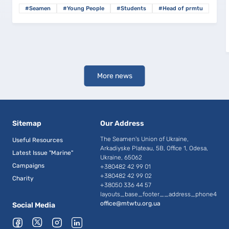
#Seamen
#Young People
#Students
#Head of prmtu
More news
Sitemap
Our Address
The Seamen's Union of Ukraine,
Useful Resources
Arkadiyske Plateau, 5B, Office 1, Odesa,
Latest Issue "Marine"
Ukraine, 65062
Campaigns
+380482 42 99 01
+380482 42 99 02
Charity
+38050 336 44 57
layouts_base_footer__address_phone4
office@mtwtu.org.ua
Social Media