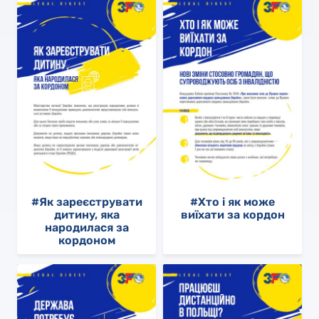
#Як зареєструвати
#Хто і як може
дитину, яка
виїхати за кордон
народилася за
кордоном