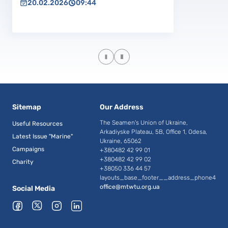
20.02.2026
09:44
Sitemap
Our Address
The Seamen's Union of Ukraine,
Useful Resources
Arkadiyske Plateau, 5B, Office 1, Odesa,
Latest Issue "Marine"
Ukraine, 65062
Campaigns
+380482 42 99 01
+380482 42 99 02
Charity
+38050 336 44 57
layouts_base_footer__address_phone4
office@mtwtu.org.ua
Social Media