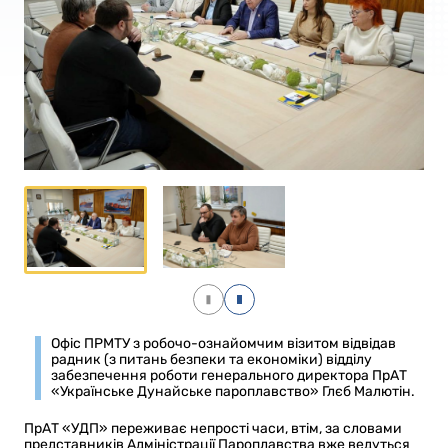
Офіс ПРМТУ з робочо-ознайомчим візитом відвідав
радник (з питань безпеки та економіки) відділу
забезпечення роботи генерального директора ПрАТ
«Українське Дунайське пароплавство» Глєб Малютін.
ПрАТ «УДП» переживає непрості часи, втім, за словами
представників Адміністрації Пароплавства вже ведуться